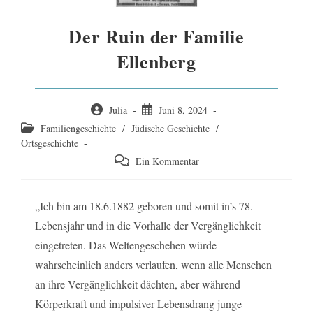
Der Ruin der Familie
Ellenberg
Beitrags-
Beitrag
Julia
Juni 8, 2024
Autor:
veröffentlicht:
Beitrags-
Familiengeschichte
/
Jüdische Geschichte
/
Kategorie:
Ortsgeschichte
Beitrags-
Ein Kommentar
Kommentare:
„Ich bin am 18.6.1882 geboren und somit in’s 78.
Lebensjahr und in die Vorhalle der Vergänglichkeit
eingetreten. Das Weltengeschehen würde
wahrscheinlich anders verlaufen, wenn alle Menschen
an ihre Vergänglichkeit dächten, aber während
Körperkraft und impulsiver Lebensdrang junge